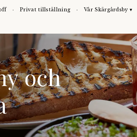
off
Privat tillställning
Vår Skärgårdsby ▾
ny och
a