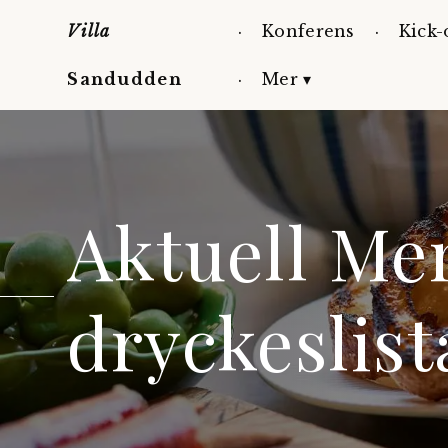
Villa
Konferens
Kick-
Sandudden
Mer ▾
Aktuell Me
dryckeslist