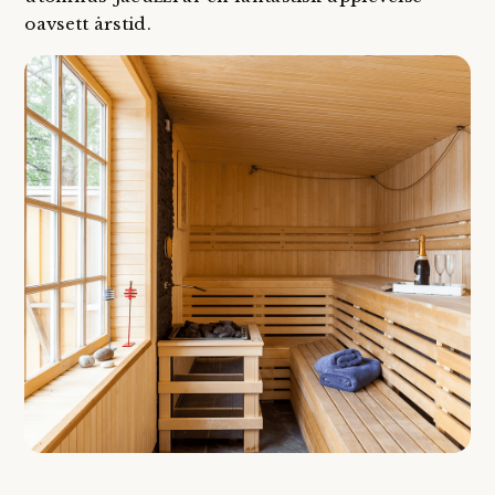
oavsett årstid.