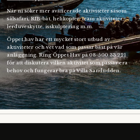
När ni söker mer avancerade aktiviteter såsom
sälsafari, RIB-båt, helikopter, team aktiviteter,
lerduveskytte, isskulptering m.m.
Öppet hav har ett mycket stort utbud av
aktiviteter och vet vad som passar bäst på vår
anläggning. Ring Öppet Hav på 08-500 33 221
för att diskutera vilken aktivitet som passar era
behov och fungerar bra på Villa Sandudden.