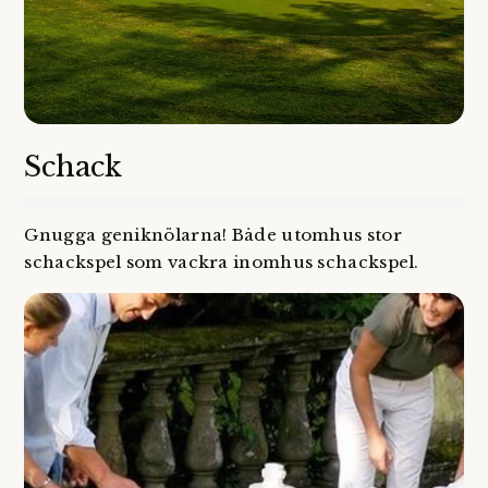
Schack
Gnugga geniknölarna! Både utomhus stor
schackspel som vackra inomhus schackspel.